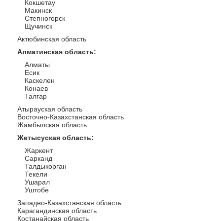
Кокшетау
Макинск
Степногорск
Щучинск
Актюбинская область
Алматинская область
:
Алматы
Есик
Каскелен
Конаев
Талгар
Атырауская область
Восточно-Казахстанская область
Жамбылская область
Жетысуская область
:
Жаркент
Сарканд
Талдыкорган
Текели
Ушарал
Уштобе
Западно-Казахстанская область
Карагандинская область
Костанайская область