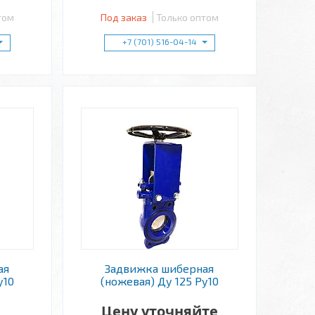
том
Под заказ
Только оптом
+7 (701) 516-04-14
ая
Задвижка шиберная
у10
(ножевая) Ду 125 Ру10
Цену уточняйте