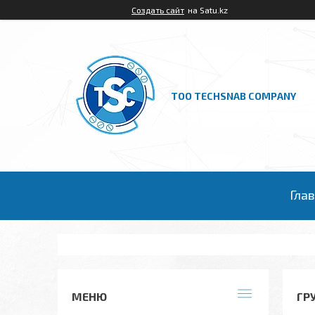
Создать сайт
на Satu.kz
ТОО TECHSNAB COMPANY
Гла
ГР