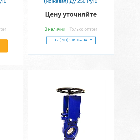
у10
(ножевая) Ду 250 Ру10
Цену уточняйте
том
В наличии
Только оптом
+7 (701) 516-04-14