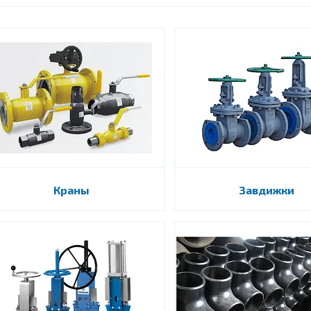
Краны
Завдижки