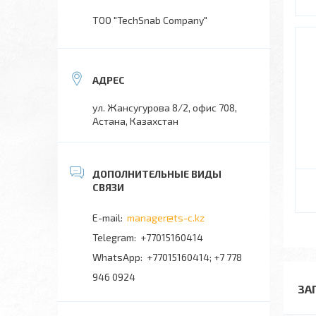
TOO "TechSnab Company"
ул. Жансугурова 8/2, офис 708,
Астана, Казахстан
manager@ts-c.kz
+77015160414
+77015160414; +7 778
946 0924
ЗА