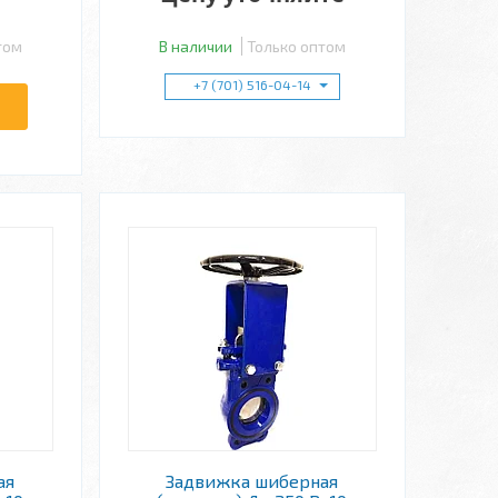
том
В наличии
Только оптом
+7 (701) 516-04-14
ая
Задвижка шиберная