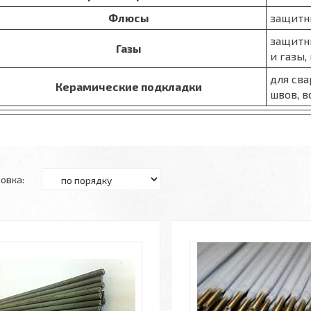
Флюсы
защитн
защитн
Газы
и газы
для св
Керамические подкладки
швов, в