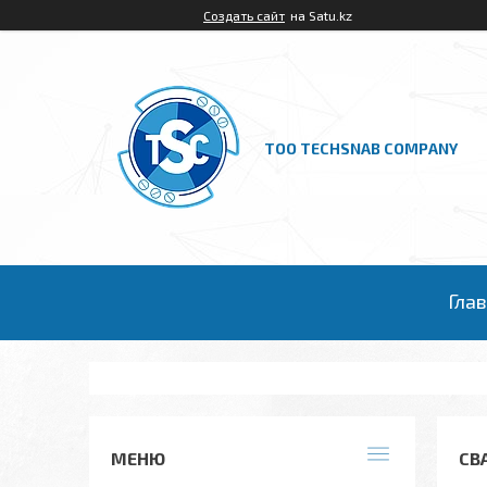
Создать сайт
на Satu.kz
ТОО TECHSNAB COMPANY
Гла
СВ