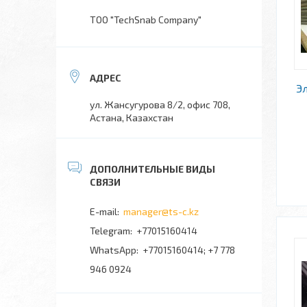
TOO "TechSnab Company"
Э
ул. Жансугурова 8/2, офис 708,
Астана, Казахстан
manager@ts-c.kz
+77015160414
+77015160414; +7 778
946 0924