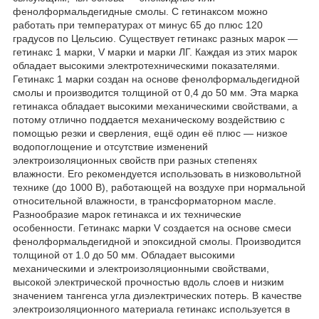
фенолформальдегидные смолы. С гетинаксом можно
работать при температурах от минус 65 до плюс 120
градусов по Цельсию. Существует гетинакс разных марок ―
гетинакс 1 марки, V марки и марки ЛГ. Каждая из этих марок
обладает высокими электротехническими показателями.
Гетинакс 1 марки создан на основе фенолформальдегидной
смолы и производится толщиной от 0,4 до 50 мм. Эта марка
гетинакса обладает высокими механическими свойствами, а
потому отлично поддается механическому воздействию с
помощью резки и сверления, ещё один её плюс ― низкое
водопоглощение и отсутствие изменений
электроизоляционных свойств при разных степенях
влажности. Его рекомендуется использовать в низковольтной
технике (до 1000 В), работающей на воздухе при нормальной
относительной влажности, в трансформаторном масле.
Разнообразие марок гетинакса и их технические
особенности. Гетинакс марки V создается на основе смеси
фенолформальдегидной и эпоксидной смолы. Производится
толщиной от 1.0 до 50 мм. Обладает высокими
механическими и электроизоляционными свойствами,
высокой электрической прочностью вдоль слоев и низким
значением тангенса угла диэлектрических потерь. В качестве
электроизоляционного материала гетинакс используется в