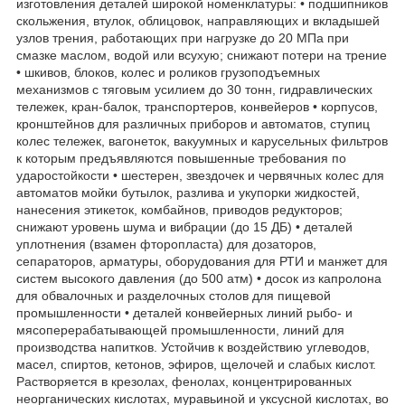
изготовления деталей широкой номенклатуры: • подшипников
скольжения, втулок, облицовок, направляющих и вкладышей
узлов трения, работающих при нагрузке до 20 МПа при
смазке маслом, водой или всухую; снижают потери на трение
• шкивов, блоков, колес и роликов грузоподъемных
механизмов с тяговым усилием до 30 тонн, гидравлических
тележек, кран-балок, транспортеров, конвейеров • корпусов,
кронштейнов для различных приборов и автоматов, ступиц
колес тележек, вагонеток, вакуумных и карусельных фильтров
к которым предъявляются повышенные требования по
ударостойкости • шестерен, звездочек и червячных колес для
автоматов мойки бутылок, разлива и укупорки жидкостей,
нанесения этикеток, комбайнов, приводов редукторов;
снижают уровень шума и вибрации (до 15 ДБ) • деталей
уплотнения (взамен фторопласта) для дозаторов,
сепараторов, арматуры, оборудования для РТИ и манжет для
систем высокого давления (до 500 атм) • досок из капролона
для обвалочных и разделочных столов для пищевой
промышленности • деталей конвейерных линий рыбо- и
мясоперерабатывающей промышленности, линий для
производства напитков. Устойчив к воздействию углеводов,
масел, спиртов, кетонов, эфиров, щелочей и слабых кислот.
Растворяется в крезолах, фенолах, концентрированных
неорганических кислотах, муравьиной и уксусной кислотах, во