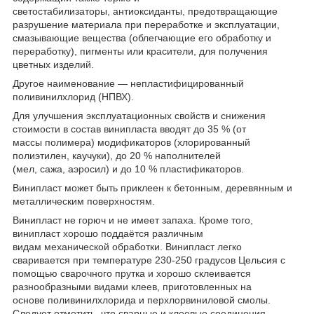
светостабилизаторы, антиоксиданты, предотвращающие
разрушение материала при переработке и эксплуатации,
смазывающие вещества (облегчающие его обработку и
переработку), пигменты или красители, для получения
цветных изделий.
Другое наименование ― непластифицированный
поливинилхлорид (НПВХ).
Для улучшения эксплуатационных свойств и снижения
стоимости в состав винипласта вводят до 35 % (от
массы полимера) модификаторов (хлорированный
полиэтилен, каучуки), до 20 % наполнителей
(мел, сажа, аэросил) и до 10 % пластификаторов.
Винипласт может быть приклеен к бетонным, деревянным и
металлическим поверхностям.
Винипласт не горюч и не имеет запаха. Кроме того,
винипласт хорошо поддаётся различным
видам механической обработки. Винипласт легко
сваривается при температуре 230-250 градусов Цельсия с
помощью сварочного прутка и хорошо склеивается
разнообразными видами клеев, приготовленных на
основе поливинилхлорида и перхлорвиниловой смолы.
Следует отметить, что сварные и клеевые соединения,