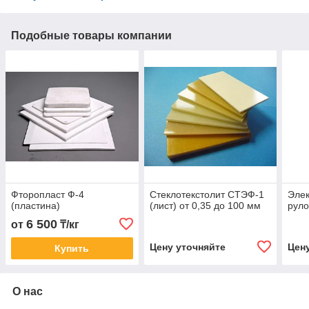
Подобные товары компании
Фторопласт Ф-4
Стеклотекстолит СТЭФ-1
Элек
(пластина)
(лист) от 0,35 до 100 мм
руло
6 500
от
₸/кг
Цену уточняйте
Цен
Купить
О нас