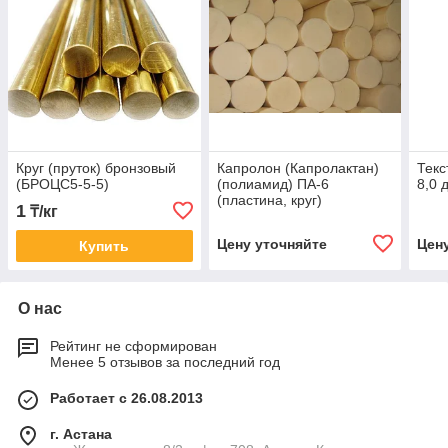
Круг (пруток) бронзовый
Капролон (Капролактан)
Текс
(БРОЦС5-5-5)
(полиамид) ПА-6
8,0 
(пластина, круг)
1
₸/кг
Цену уточняйте
Цен
Купить
О нас
Рейтинг не сформирован
Менее 5 отзывов за последний год
Работает с 26.08.2013
г. Астана