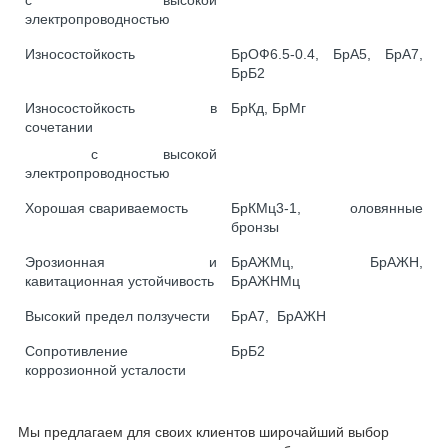
электропроводностью
Износостойкость
БрОФ6.5-0.4, БрА5, БрА7,
БрБ2
Износостойкость в
БрКд, БрМг
сочетании
с высокой
электропроводностью
Хорошая свариваемость
БрКМц3-1, оловянные
бронзы
Эрозионная и
БрАЖМц, БрАЖН,
кавитационная устойчивость
БрАЖНМц
Высокий предел ползучести
БрА7, БрАЖН
Сопротивление
БрБ2
коррозионной усталости
Мы предлагаем для своих клиентов широчайший выбор