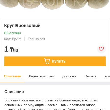
Круг Бронзовый
В наличии
Код: БрАЖ
Только опт
1
₸/кг
Купить
Описание
Характеристики
Доставка
Оплата
Усл
Описание
Бронзами называются сплавы на основе меди, в которых
основными легирующими элемен-тами являются олово,
алюминий, железо и другие элементы (кроме цинка, сплавы с