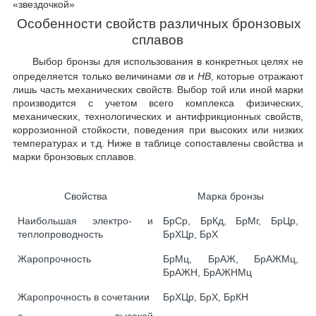
«звездочкой»
Особенности свойств различных бронзовых
сплавов
Выбор бронзы для использования в конкретных целях не
определяется только величинами
σ
в
и
НВ
, которые отражают
лишь часть механических свойств. Выбор той или иной марки
производится с учетом всего комплекса физических,
механических, технологических и антифрикционных свойств,
коррозионной стойкости, поведения при высоких или низких
температурах и т.д. Ниже в таблице сопоставлены свойства и
марки бронзовых сплавов.
Свойства
Марка бронзы
Наибольшая электро- и
БрСр, БрКд, БрМг, БрЦр,
теплопроводность
БрХЦр, БрХ
Жаропрочность
БрМц, БрАЖ, БрАЖМц,
БрАЖН, БрАЖНМц
Жаропрочность в сочетании
БрХЦр, БрХ, БрКН
с высокой