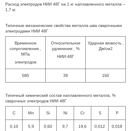
Расход электродов НИИ 48Г на 1 кг наплавленного металла –
1,7 кг.
Типичные механические свойства металла шва сварочными
электродами НИИ 48Г
Временное
Относительное
Ударная вязкость ,
сопротивление ,
удлинение , %
Дж/см
2
МПа
НИИ-48Г
электродов
580
39
150
Типичный химический состав наплавленного металла, %
сварочных электродов НИИ 48Г
C
Mn
Si
Ni
Cr
S
P
0,10
5,9
0,60
9,7
19,6
0,012
0,018