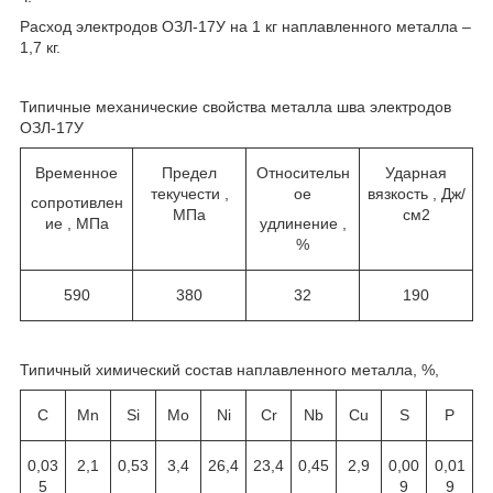
Расход электродов ОЗЛ-17У на 1 кг наплавленного металла –
1,7 кг.
Типичные механические свойства металла шва электродов
ОЗЛ-17У
Временное
Предел
Относительн
Ударная
текучести ,
ое
вязкость , Дж/
сопротивлен
МПа
см
2
ие , МПа
удлинение ,
%
590
380
32
190
Типичный химический состав наплавленного металла, %,
C
Mn
Si
Mo
Ni
Cr
Nb
Cu
S
P
0,03
2,1
0,53
3,4
26,4
23,4
0,45
2,9
0,00
0,01
5
9
9