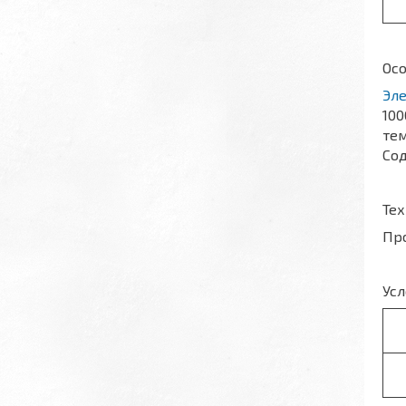
Осо
Эл
100
тем
Сод
Тех
Про
Усл