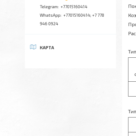
Пок
+77015160414
Коэ
+77015160414; +7 778
946 0924
Про
Рас
КАРТА
Тип
Тип