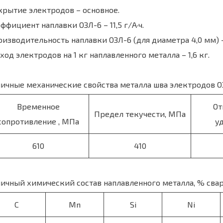
рытие электродов – основное.
ффициент наплавки ОЗЛ-6 – 11,5 г/А·ч.
изводительность наплавки ОЗЛ-6 (для диаметра 4,0 мм) – 
ход электродов на 1 кг наплавленного металла – 1,6 кг.
ичные механические свойства металла шва электродов О
Временное
От
Предел текучести, МПа
сопротивление , МПа
у
610
410
ичный химический состав наплавленного металла, % сва
C
Mn
Si
Ni