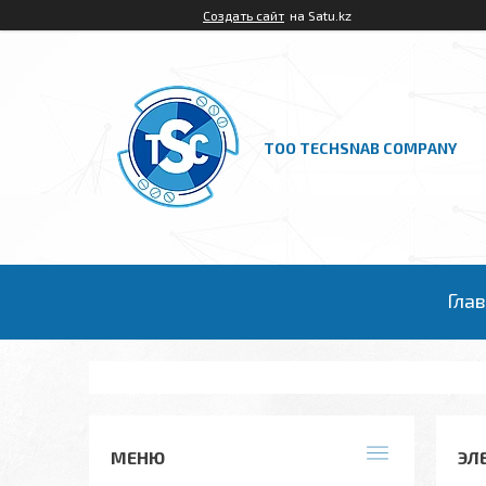
Создать сайт
на Satu.kz
ТОО TECHSNAB COMPANY
Гла
ЭЛ