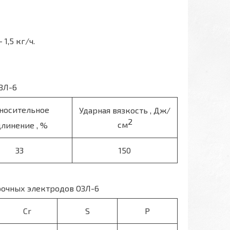
1,5 кг/ч.
ЗЛ-6
носительное
Ударная вязкость , Дж/
2
см
длинение , %
33
150
рочных электродов ОЗЛ-6
Cr
S
P