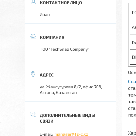
Г
Иван
A
I
TOO "TechSnab Company"
D
Осн
Св
ул. Жансугурова 8/2, офис 708,
ста
Астана, Казахстан
тем
та
ста
пол
Ха
manager@ts-c.kz