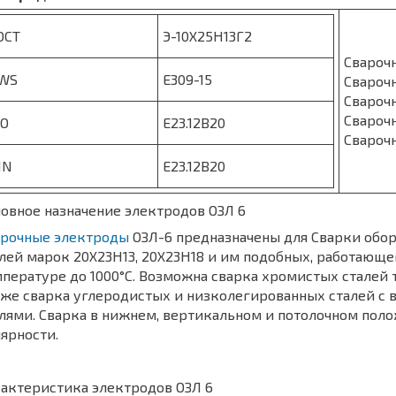
ОСТ
Э-10Х25Н13Г2
Свароч
WS
E309-15
Свароч
Свароч
Свароч
SO
E23.12B20
Свароч
IN
E23.12B20
овное назначение электродов ОЗЛ 6
арочные электроды
ОЗЛ-6 предназначены для Сварки обор
лей марок 20Х23Н13, 20Х23Н18 и им подобных, работающе
пературе до 1000°С. Возможна сварка хромистых сталей т
кже сварка углеродистых и низколегированных сталей с
лями. Сварка в нижнем, вертикальном и потолочном пол
ярности.
рактеристика электродов ОЗЛ 6