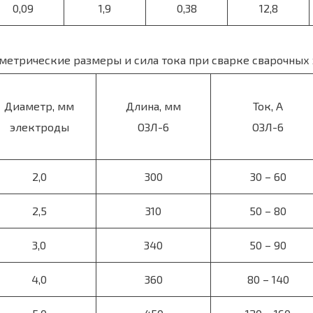
0,09
1,9
0,38
12,8
метрические размеры и сила тока при сварке сварочных
Диаметр, мм
Длина, мм
Ток, А
электроды
ОЗЛ-6
ОЗЛ-6
2,0
300
30 – 60
2,5
310
50 – 80
3,0
340
50 – 90
4,0
360
80 – 140