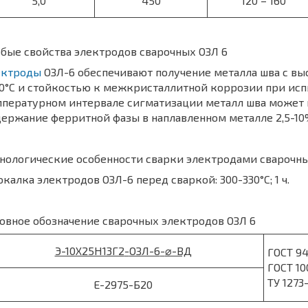
5,0
450
120 – 160
бые свойства электродов сварочных ОЗЛ 6
ектроды
ОЗЛ-6 обеспечивают получение металла шва с в
0°С и стойкостью к межкристаллитной коррозии при исп
пературном интервале сигматизации металл шва может 
ержание ферритной фазы в наплавленном металле 2,5-10%
нологические особенности сварки электродами сварочн
калка электродов ОЗЛ-6 перед сваркой: 300-330°С; 1 ч.
овное обозначение сварочных электродов ОЗЛ 6
Э-10Х25Н13Г2
-
ОЗЛ-6
-
⌀-ВД
ГОСТ 9
ГОСТ 10
ТУ 1273
Е-2975-Б20