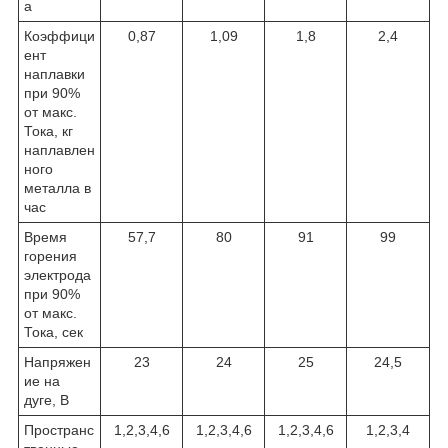
а
Коэффици
0,87
1,09
1,8
2,4
ент
наплавки
при 90%
от макс.
Тока, кг
наплавлен
ного
металла в
час
Время
57,7
80
91
99
горения
электрода
при 90%
от макс.
Тока, сек
Напряжен
23
24
25
24,5
ие на
дуге, В
Пространс
1,2,3,4,6
1,2,3,4,6
1,2,3,4,6
1,2,3,4