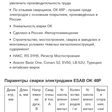
увеличить производительность труда
По отзывам сварщиков, ОК 48Р - лучшие среди
электродов с основным покрытием, произведённых в
России.
Уникальность марки ОК
Сделано в России. Импортозамещение
Строительство, мостостроение, сварка в заводских и
монтажных условиях тяжелых металлоконструкций,
судоремонт
НАКС, RS 3YH5, Регистр Мостостроения
Аналог Basic One, Conarc 52, EV50, LB-52U, Турецких
и китайских марок
Параметры сварки электродами ESAB OK 48Р
Диам
Длин
Напр
Свар
Кг
Колич
Кг
Врем
етр,
а, мм
яжен
очны
напла
ество
напла
я
мм
ие
й ток,
вленн
элект
вленн
сгора
дуги,
A
ого
родов
ого
ния,
В
метал
/ кг
метал
сек/