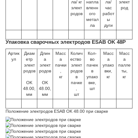
ла/ кг
напла
ла/
элект
элект
вленн
час
род
родов
ого
работ
метал
ы
ла
дуги
Упаковка сварочных электродов ESAB OK 48Р
Артик
Диам
Длин
Масс
Колич
Кол-
Масс
Масс
ул
етр
а
а
ество
во
а
а
элект
элект
пачки
элект
пачек
упако
палле
родов
родов
,
родов
в
вки,
ты,
кг
в
упако
кг
кг
OK
OK
пачке
вке,
48.00,
48.00,
,
шт
мм
мм
шт
Положение электродов ESAB OK 48.00 при сварке