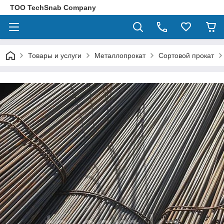
ТОО TechSnab Company
Товары и услуги
Металлопрокат
Сортовой прокат