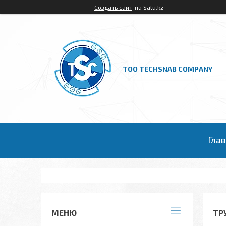
Создать сайт
на Satu.kz
ТОО TECHSNAB COMPANY
Гла
ТР