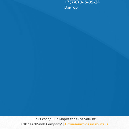
+7 (778) 946-09-24
Виктор
Сайт создан на маркетплейсе
Satu.kz
TOO "TechSnab Company" |
Пожаловаться на контент