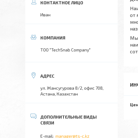
Наи
Иван
от 
мно
наз
Мы
на
TOO "TechSnab Company"
сот
ИН
ул. Жансугурова 8/2, офис 708,
Астана, Казахстан
Цен
manager@ts-c.kz