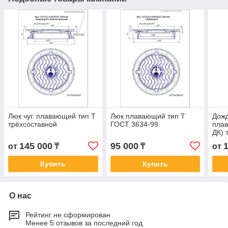
Люк чуг. плавающий тип Т
Люк плавающий тип Т
Дож
трёхсоставной
ГОСТ 3634-99
пла
ДК) 
145 000
95 000
от
₸
₸
от
Купить
Купить
О нас
Рейтинг не сформирован
Менее 5 отзывов за последний год