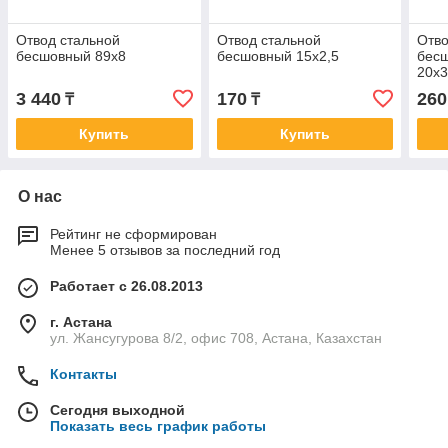
Отвод стальной
Отвод стальной
Отво
бесшовный 89х8
бесшовный 15х2,5
бес
20х
3 440
170
260
₸
₸
Купить
Купить
О нас
Рейтинг не сформирован
Менее 5 отзывов за последний год
Работает с 26.08.2013
г. Астана
ул. Жансугурова 8/2, офис 708, Астана, Казахстан
Контакты
Сегодня выходной
Показать весь график работы