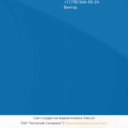
+7 (778) 946-09-24
Виктор
Сайт создан на маркетплейсе
Satu.kz
TOO "TechSnab Company" |
Пожаловаться на контент