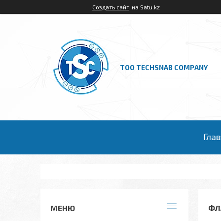
Создать сайт
на Satu.kz
ТОО TECHSNAB COMPANY
Гла
ФЛ