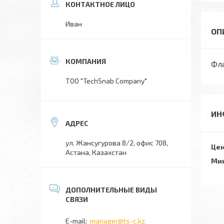
Иван
Фла
TOO "TechSnab Company"
ИН
ул. Жансугурова 8/2, офис 708,
Цен
Астана, Казахстан
Мин
manager@ts-c.kz