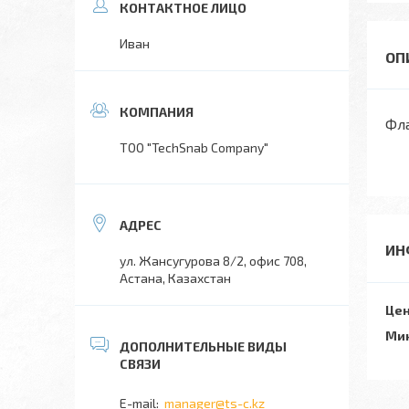
Иван
Фла
TOO "TechSnab Company"
ИН
ул. Жансугурова 8/2, офис 708,
Астана, Казахстан
Цен
Мин
manager@ts-c.kz