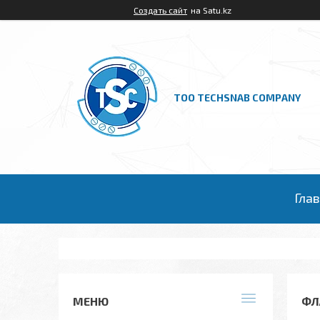
Создать сайт
на Satu.kz
ТОО TECHSNAB COMPANY
Гла
ФЛ