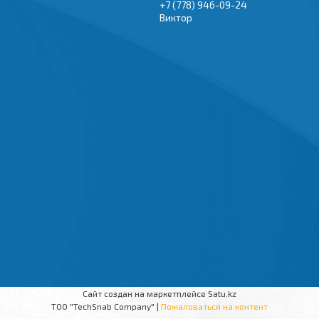
+7 (778) 946-09-24
Виктор
Сайт создан на маркетплейсе
Satu.kz
TOO "TechSnab Company" |
Пожаловаться на контент