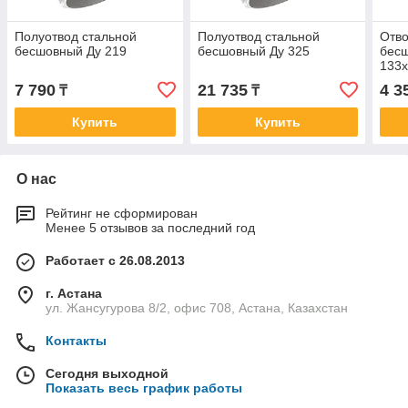
Полуотвод стальной
Полуотвод стальной
Отво
бесшовный Ду 219
бесшовный Ду 325
бес
133
7 790
21 735
4 3
₸
₸
Купить
Купить
О нас
Рейтинг не сформирован
Менее 5 отзывов за последний год
Работает с 26.08.2013
г. Астана
ул. Жансугурова 8/2, офис 708, Астана, Казахстан
Контакты
Сегодня выходной
Показать весь график работы