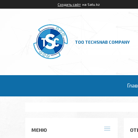
Создать сайт
на Satu.kz
ТОО TECHSNAB COMPANY
Гла
ОТ