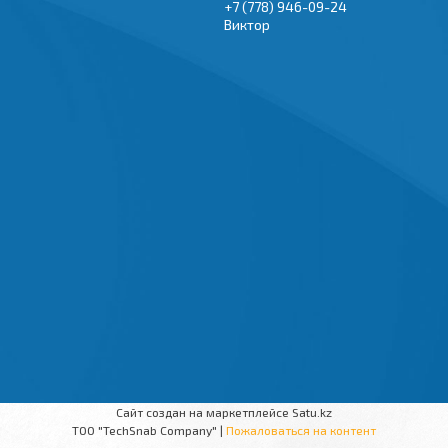
+7 (778) 946-09-24
Виктор
Сайт создан на маркетплейсе
Satu.kz
TOO "TechSnab Company" |
Пожаловаться на контент