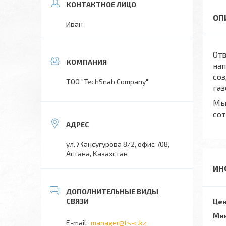
Иван
Отв
нап
соз
TOO "TechSnab Company"
газ
Мы 
сот
ул. Жансугурова 8/2, офис 708,
Астана, Казахстан
ИН
Цен
Мин
manager@ts-c.kz