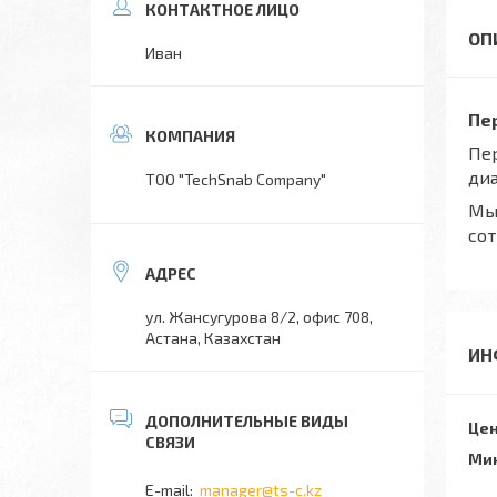
Иван
Пе
Пер
диа
TOO "TechSnab Company"
Мы 
сот
ул. Жансугурова 8/2, офис 708,
Астана, Казахстан
ИН
Цен
Мин
manager@ts-c.kz