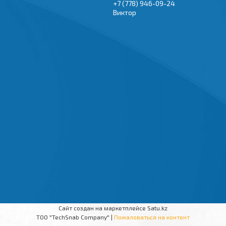
+7 (778) 946-09-24
Виктор
Сайт создан на маркетплейсе
Satu.kz
TOO "TechSnab Company" |
Пожаловаться на контент