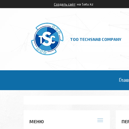
Создать сайт
на Satu.kz
ТОО TECHSNAB COMPANY
Гла
ПЕ