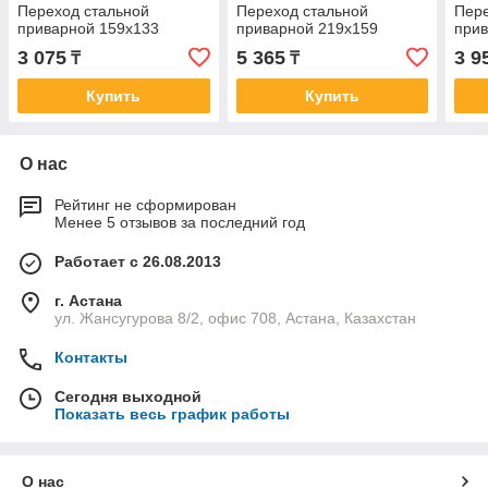
Переход стальной
Переход стальной
Пере
приварной 159х133
приварной 219х159
прив
3 075
5 365
3 9
₸
₸
Купить
Купить
О нас
Рейтинг не сформирован
Менее 5 отзывов за последний год
Работает с 26.08.2013
г. Астана
ул. Жансугурова 8/2, офис 708, Астана, Казахстан
Контакты
Сегодня выходной
Показать весь график работы
О нас