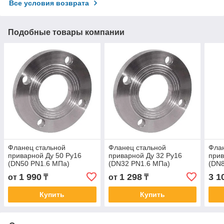
Все условия возврата
Подобные товары компании
Фланец стальной
Фланец стальной
Флан
приварной Ду 50 Ру16
приварной Ду 32 Ру16
прив
(DN50 PN1.6 МПа)
(DN32 PN1.6 МПа)
(DN8
1 990
1 298
3 1
от
₸
от
₸
Купить
Купить