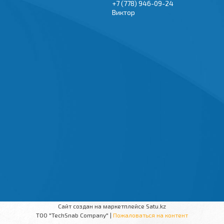
+7 (778) 946-09-24
Виктор
Сайт создан на маркетплейсе
Satu.kz
TOO "TechSnab Company" |
Пожаловаться на контент