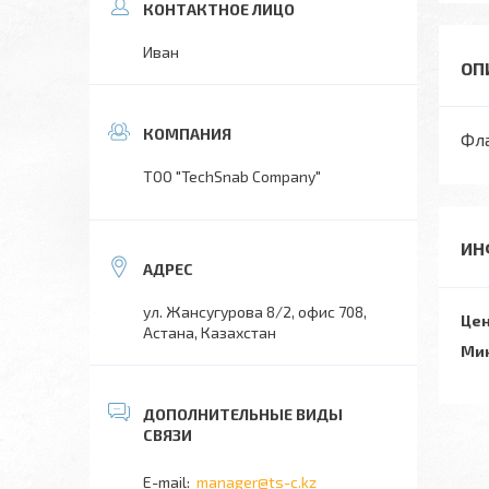
Иван
Фла
TOO "TechSnab Company"
ИН
ул. Жансугурова 8/2, офис 708,
Цен
Астана, Казахстан
Мин
manager@ts-c.kz