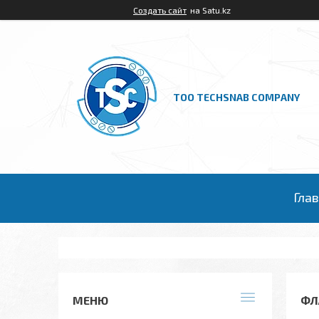
Создать сайт
на Satu.kz
ТОО TECHSNAB COMPANY
Гла
ФЛ