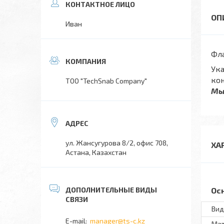
Иван
Фла
Ука
кон
TOO "TechSnab Company"
Мы
ул. Жансугурова 8/2, офис 708,
ХА
Астана, Казахстан
Ос
Вид
manager@ts-c.kz
Мат