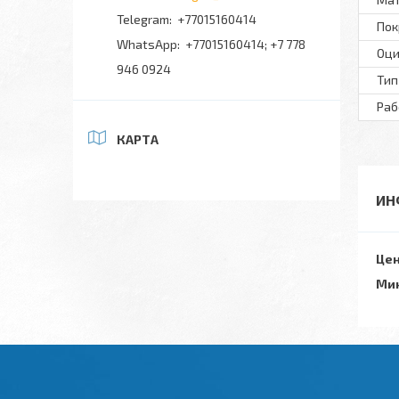
+77015160414
Пок
+77015160414; +7 778
Оци
946 0924
Тип
Раб
КАРТА
ИН
Цен
Мин