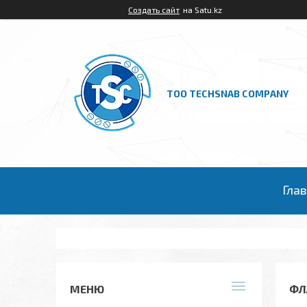
Создать сайт
на Satu.kz
ТОО TECHSNAB COMPANY
Гла
ФЛ