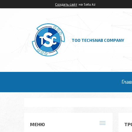
Создать сайт
на Satu.kz
ТОО TECHSNAB COMPANY
Гла
ТР