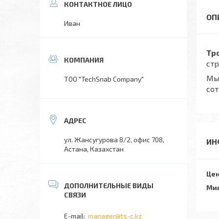
Иван
Тр
стр
Мы 
TOO "TechSnab Company"
сот
ул. Жансугурова 8/2, офис 708,
ИН
Астана, Казахстан
Цен
Мин
manager@ts-c.kz