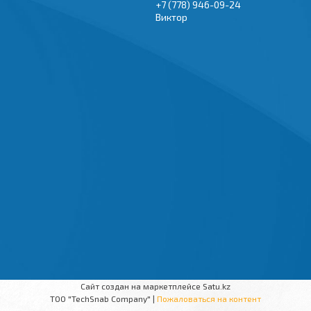
+7 (778) 946-09-24
Виктор
Сайт создан на маркетплейсе
Satu.kz
TOO "TechSnab Company" |
Пожаловаться на контент