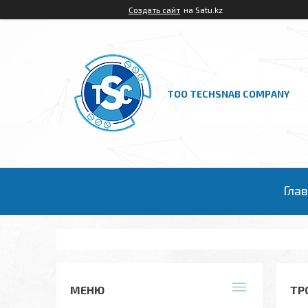
Создать сайт
на Satu.kz
ТОО TECHSNAB COMPANY
Гла
ТР