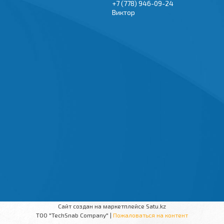
+7 (778) 946-09-24
Виктор
Сайт создан на маркетплейсе
Satu.kz
TOO "TechSnab Company" |
Пожаловаться на контент