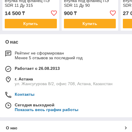
Втулка под фланец ПЭ
Втулка под фланец ПЭ
Втул
SDR 11 Ду 315
SDR 11 Ду 90
SDR 
14 500
900
27 
₸
₸
Купить
Купить
О нас
Рейтинг не сформирован
Менее 5 отзывов за последний год
Работает с 26.08.2013
г. Астана
ул. Жансугурова 8/2, офис 708, Астана, Казахстан
Контакты
Сегодня выходной
Показать весь график работы
О нас