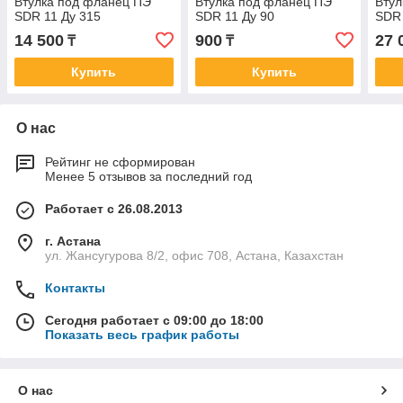
Втулка под фланец ПЭ
Втулка под фланец ПЭ
Втул
SDR 11 Ду 315
SDR 11 Ду 90
SDR 
14 500
900
27 
₸
₸
Купить
Купить
О нас
Рейтинг не сформирован
Менее 5 отзывов за последний год
Работает с 26.08.2013
г. Астана
ул. Жансугурова 8/2, офис 708, Астана, Казахстан
Контакты
Сегодня работает с 09:00 до 18:00
Показать весь график работы
О нас