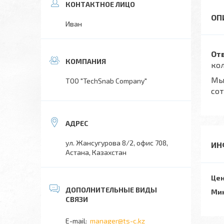
Иван
О
т
кол
Мы 
TOO "TechSnab Company"
сот
ул. Жансугурова 8/2, офис 708,
ИН
Астана, Казахстан
Цен
Мин
manager@ts-c.kz