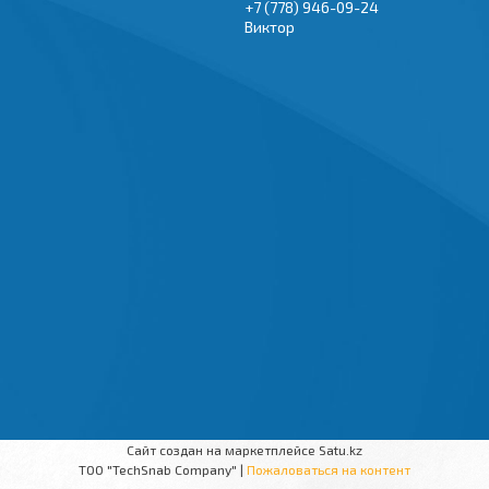
+7 (778) 946-09-24
Виктор
Сайт создан на маркетплейсе
Satu.kz
TOO "TechSnab Company" |
Пожаловаться на контент