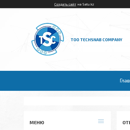
Создать сайт
на Satu.kz
ТОО TECHSNAB COMPANY
Гла
ОТВ