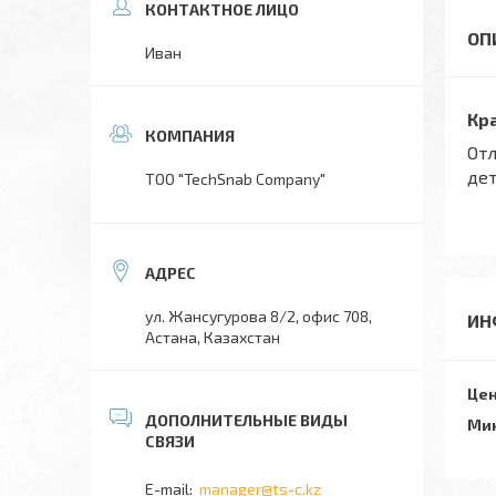
Иван
Кр
Отл
дет
TOO "TechSnab Company"
ул. Жансугурова 8/2, офис 708,
ИН
Астана, Казахстан
Цен
Мин
manager@ts-c.kz