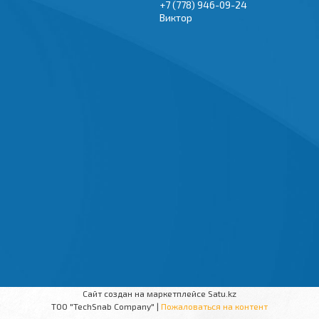
+7 (778) 946-09-24
Виктор
Сайт создан на маркетплейсе
Satu.kz
TOO "TechSnab Company" |
Пожаловаться на контент