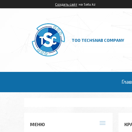
Создать сайт
на Satu.kz
ТОО TECHSNAB COMPANY
Гла
КР