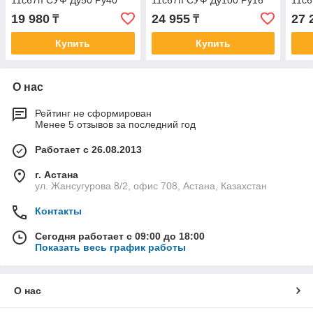
11с67п СУФ Ду50 Ру40
11с67п СУФ Ду100 Ру16
11с6
19 980
24 955
27 
₸
₸
Купить
Купить
О нас
Рейтинг не сформирован
Менее 5 отзывов за последний год
Работает с 26.08.2013
г. Астана
ул. Жансугурова 8/2, офис 708, Астана, Казахстан
Контакты
Сегодня работает с 09:00 до 18:00
Показать весь график работы
О нас