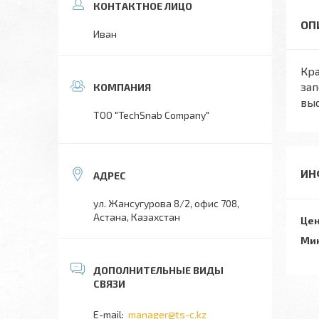
Иван
Кра
зап
вы
TOO "TechSnab Company"
ИН
ул. Жансугурова 8/2, офис 708,
Астана, Казахстан
Цен
Мин
manager@ts-c.kz