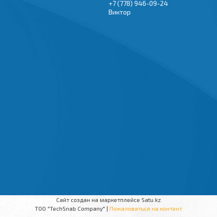
+7 (778) 946-09-24
Виктор
Сайт создан на маркетплейсе
Satu.kz
TOO "TechSnab Company" |
Пожаловаться на контент