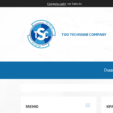
Создать сайт
на Satu.kz
ТОО TECHSNAB COMPANY
Гла
КР