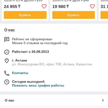
11с67п СУФ Ду100 Ру16
11с67п СУФ Ду50 Ру40
11с6
24 955
19 980
31 
₸
₸
Купить
Купить
О нас
Рейтинг не сформирован
Менее 5 отзывов за последний год
Работает с 26.08.2013
г. Астана
ул. Жансугурова 8/2, офис 708, Астана, Казахстан
Контакты
Сегодня выходной
Показать весь график работы
О нас