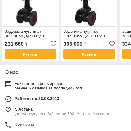
Задвижка чугунная
Задвижка чугунная
Задв
30ч906бр Ду 50 Ру10
30ч906бр Ду 100 Ру10
30ч9
231 660
305 000
334
₸
₸
Купить
Купить
О нас
Рейтинг не сформирован
Менее 5 отзывов за последний год
Работает с 26.08.2013
г. Астана
ул. Жансугурова 8/2, офис 708, Астана, Казахстан
Контакты