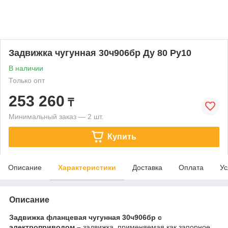
Задвижка чугунная 30ч906бр Ду 80 Ру10
В наличии
Только опт
253 260
₸
Минимальный заказ — 2 шт.
Купить
Описание
Характеристики
Доставка
Оплата
Ус
Описание
Задвижка фланцевая чугунная 30ч906бр с
электроприводом –
задвижка, применяемая как запорное