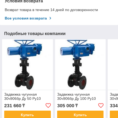
Условия возврата
Возврат товара в течение 14 дней по договоренности
Все условия возврата
Подобные товары компании
Задвижка чугунная
Задвижка чугунная
Задв
30ч906бр Ду 50 Ру10
30ч906бр Ду 100 Ру10
30ч9
231 660
305 000
334
₸
₸
Купить
Купить