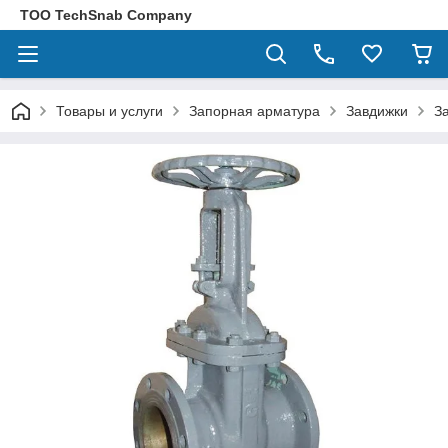
ТОО TechSnab Company
Товары и услуги
Запорная арматура
Завдижки
З