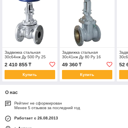
Задвижка стальная
Задвижка стальная
Задв
30с64нж Ду 500 Ру 25
30с41нж Ду 80 Ру 16
30с6
2 410 855
49 360
52 
₸
₸
Купить
Купить
О нас
Рейтинг не сформирован
Менее 5 отзывов за последний год
Работает с 26.08.2013