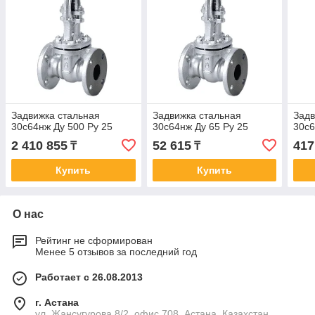
Задвижка стальная
Задвижка стальная
Задв
30с64нж Ду 500 Ру 25
30с64нж Ду 65 Ру 25
30с6
2 410 855
52 615
417
₸
₸
Купить
Купить
О нас
Рейтинг не сформирован
Менее 5 отзывов за последний год
Работает с 26.08.2013
г. Астана
ул. Жансугурова 8/2, офис 708, Астана, Казахстан