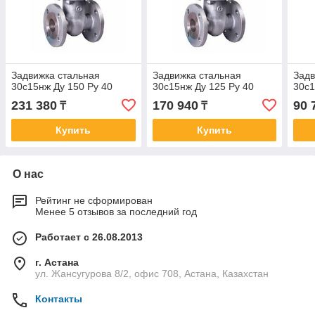
Задвижка стальная
Задвижка стальная
Задв
30с15нж Ду 150 Ру 40
30с15нж Ду 125 Ру 40
30с1
231 380
170 940
90 
₸
₸
Купить
Купить
О нас
Рейтинг не сформирован
Менее 5 отзывов за последний год
Работает с 26.08.2013
г. Астана
ул. Жансугурова 8/2, офис 708, Астана, Казахстан
Контакты