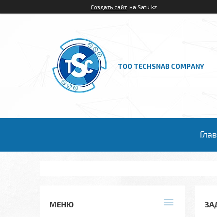
Создать сайт
на Satu.kz
ТОО TECHSNAB COMPANY
Гла
ЗА