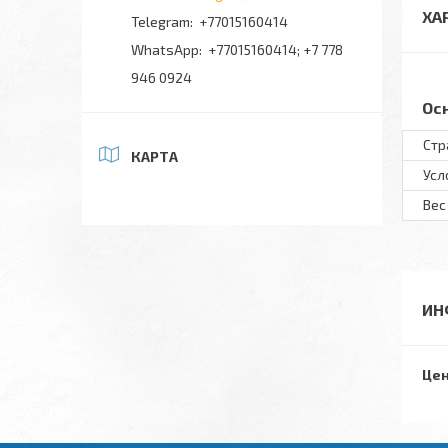
ХА
+77015160414
+77015160414; +7 778
946 0924
Ос
Стр
КАРТА
Усл
Вес
ИН
Цен