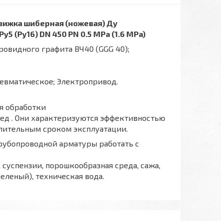
вижка шиберная (ножевая) Ду
Ру5 (Ру16) DN 450 PN 0.5 МPa (1.6 МPa)
овидного графита ВЧ40 (GGG 40);
невматическое; Электропривод.
я обработки
ред . Они характеризуются эффективностью
лительным сроком эксплуатации.
трубопроводной арматуры работать с
, суспензии, порошкообразная среда, сажа,
еленый), техническая вода.