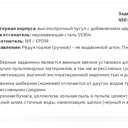
Зад
450 
териал корпуса:
высокопрочный чугун с добавлением шар
ж отсекатель:
нержавеющая сталь SS304;
лотнитель:
NR / EPDM
равление:
Редукторное
(ручное) - не выдвижной шток; П
берные задвижки являются важным звеном установок дл
учих пульповидных материалов, а так же агрессивных с
рметизации, высокой эксплуатационной надежностью и д
вижка шиберная (ножевая) отличается от других видов 
рессивными средами:
ричная бумага, целлюлоза, зольная пыль и пульпа, цемент
ный шлам, сточные воды, канализация, щелок (черный и з