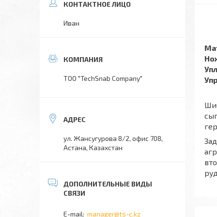
Иван
Ма
Но
Уп
TOO "TechSnab Company"
Уп
Ши
сып
ге
ул. Жансугурова 8/2, офис 708,
Зад
Астана, Казахстан
аг
вто
руд
manager@ts-c.kz